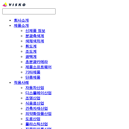
회사소개
제품소개
신제품 정보
분광측색계
색채색차계
휘도계
조도계
광택계
초분광카메라
제품소프트웨어
기타제품
단종제품
적용사례
자동차산업
디스플레이산업
조명산업
식음료산업
건축자재산업
의약화장품산업
도료산업
플라스틱산업