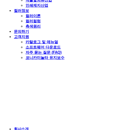
직물및의류산업
인쇄제지산업
컬러정보
컬러이론
컬러컬럼
측색원리
문의하기
고객지원
카탈로그 및 매뉴얼
소프트웨어 다운로드
자주 묻는 질문 (FAQ)
코니카미놀타 유지보수
회사소개