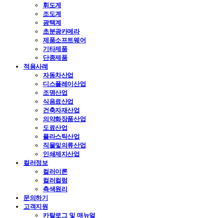
휘도계
조도계
광택계
초분광카메라
제품소프트웨어
기타제품
단종제품
적용사례
자동차산업
디스플레이산업
조명산업
식음료산업
건축자재산업
의약화장품산업
도료산업
플라스틱산업
직물및의류산업
인쇄제지산업
컬러정보
컬러이론
컬러컬럼
측색원리
문의하기
고객지원
카탈로그 및 매뉴얼