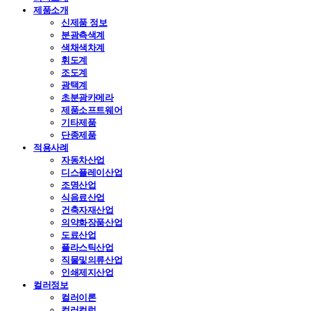
제품소개
신제품 정보
분광측색계
색채색차계
휘도계
조도계
광택계
초분광카메라
제품소프트웨어
기타제품
단종제품
적용사례
자동차산업
디스플레이산업
조명산업
식음료산업
건축자재산업
의약화장품산업
도료산업
플라스틱산업
직물및의류산업
인쇄제지산업
컬러정보
컬러이론
컬러컬럼