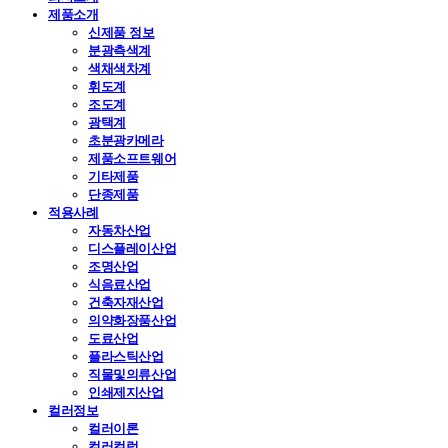
제품소개
신제품 정보
분광측색계
색채색차계
휘도계
조도계
광택계
초분광카메라
제품소프트웨어
기타제품
단종제품
적용사례
자동차산업
디스플레이산업
조명산업
식음료산업
건축자재산업
의약화장품산업
도료산업
플라스틱산업
직물및의류산업
인쇄제지산업
컬러정보
컬러이론
컬러컬럼