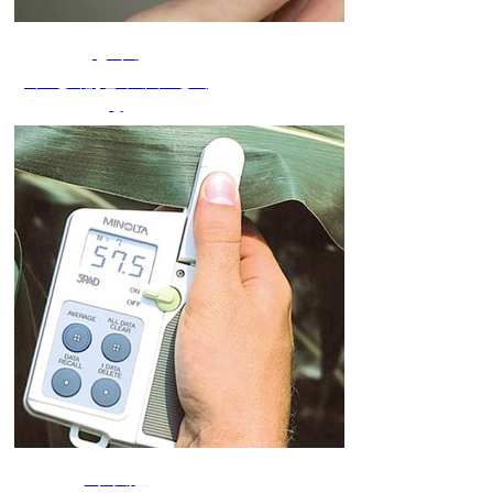
광택계
피크 광택값, 반사 헤이즈 등 측
정
기타제품