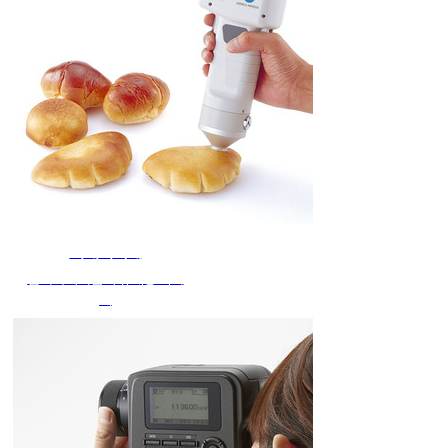
색채색차계
삼자극치타입의 휴대용 색차
계