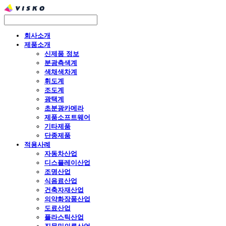
회사소개
제품소개
신제품 정보
분광측색계
색채색차계
휘도계
조도계
광택계
초분광카메라
제품소프트웨어
기타제품
단종제품
적용사례
자동차산업
디스플레이산업
조명산업
식음료산업
건축자재산업
의약화장품산업
도료산업
플라스틱산업