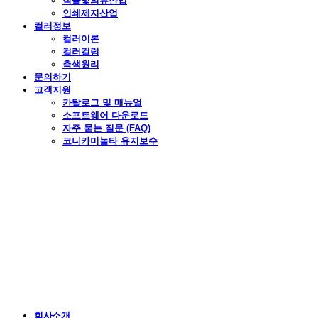
직물및의류산업
인쇄제지산업
컬러정보
컬러이론
컬러컬럼
측색원리
문의하기
고객지원
카탈로그 및 매뉴얼
소프트웨어 다운로드
자주 묻는 질문 (FAQ)
코니카미놀타 유지보수
회사소개