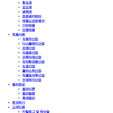
휘도계
조도계
광택계
초분광카메라
제품소프트웨어
기타제품
단종제품
적용사례
자동차산업
디스플레이산업
조명산업
식음료산업
건축자재산업
의약화장품산업
도료산업
플라스틱산업
직물및의류산업
인쇄제지산업
컬러정보
컬러이론
컬러컬럼
측색원리
문의하기
고객지원
카탈로그 및 매뉴얼