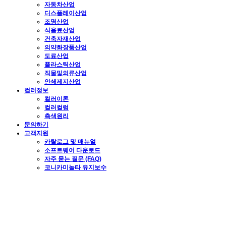
자동차산업
디스플레이산업
조명산업
식음료산업
건축자재산업
의약화장품산업
도료산업
플라스틱산업
직물및의류산업
인쇄제지산업
컬러정보
컬러이론
컬러컬럼
측색원리
문의하기
고객지원
카탈로그 및 매뉴얼
소프트웨어 다운로드
자주 묻는 질문 (FAQ)
코니카미놀타 유지보수