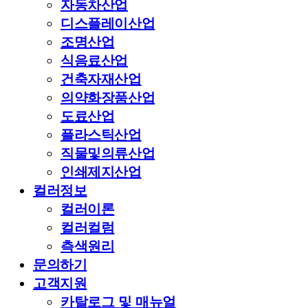
자동차산업
디스플레이산업
조명산업
식음료산업
건축자재산업
의약화장품산업
도료산업
플라스틱산업
직물및의류산업
인쇄제지산업
컬러정보
컬러이론
컬러컬럼
측색원리
문의하기
고객지원
카탈로그 및 매뉴얼