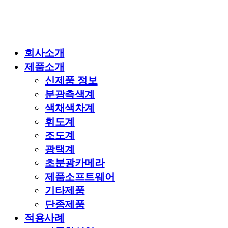
회사소개
제품소개
신제품 정보
분광측색계
색채색차계
휘도계
조도계
광택계
초분광카메라
제품소프트웨어
기타제품
단종제품
적용사례