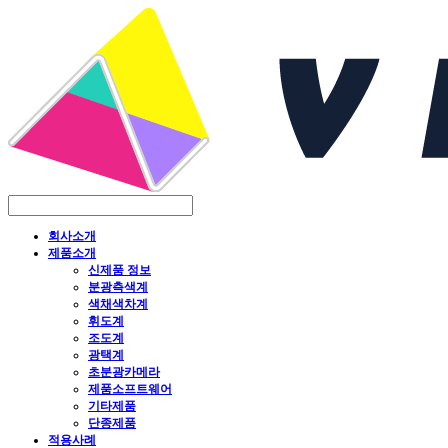
회사소개
제품소개
신제품 정보
분광측색계
색채색차계
휘도계
조도계
광택계
초분광카메라
제품소프트웨어
기타제품
단종제품
적용사례