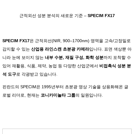
근적외선 성분 분석의 새로운 기준 –
SPECIM FX17
SPECIM FX17
은 근적외선(NIR, 900–1700nm) 영역을 고속/고정밀로
감지할 수 있는
산업용 라인스캔 초분광 카메라
입니다. 표면 색상뿐 아
니라 눈에 보이지 않는
내부 수분, 재질 구성, 화학 성분
까지 포착할 수
있어 재활용, 식품, 제약, 농업 등 다양한 산업군에서
비접촉식 성분 분
석 도구
로 각광받고 있습니다.
핀란드의 SPECIM은 1995년부터 초분광 영상 기술을 상용화해온 글
로벌 리더로, 현재는
코니카미놀타 그룹
의 일원입니다.