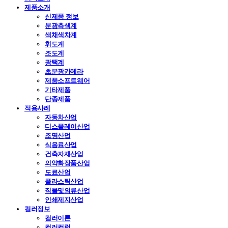
제품소개
신제품 정보
분광측색계
색채색차계
휘도계
조도계
광택계
초분광카메라
제품소프트웨어
기타제품
단종제품
적용사례
자동차산업
디스플레이산업
조명산업
식음료산업
건축자재산업
의약화장품산업
도료산업
플라스틱산업
직물및의류산업
인쇄제지산업
컬러정보
컬러이론
컬러컬럼