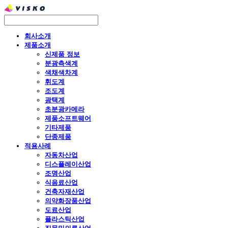
회사소개
제품소개
신제품 정보
분광측색계
색채색차계
휘도계
조도계
광택계
초분광카메라
제품소프트웨어
기타제품
단종제품
적용사례
자동차산업
디스플레이산업
조명산업
식음료산업
건축자재산업
의약화장품산업
도료산업
플라스틱산업