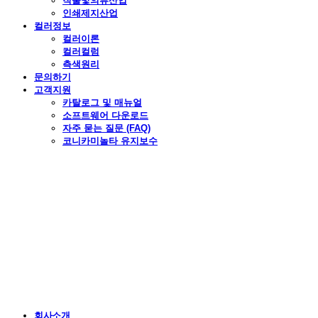
직물및의류산업
인쇄제지산업
컬러정보
컬러이론
컬러컬럼
측색원리
문의하기
고객지원
카탈로그 및 매뉴얼
소프트웨어 다운로드
자주 묻는 질문 (FAQ)
코니카미놀타 유지보수
회사소개