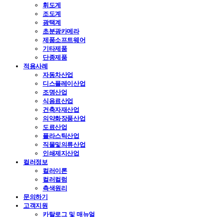
휘도계
조도계
광택계
초분광카메라
제품소프트웨어
기타제품
단종제품
적용사례
자동차산업
디스플레이산업
조명산업
식음료산업
건축자재산업
의약화장품산업
도료산업
플라스틱산업
직물및의류산업
인쇄제지산업
컬러정보
컬러이론
컬러컬럼
측색원리
문의하기
고객지원
카탈로그 및 매뉴얼