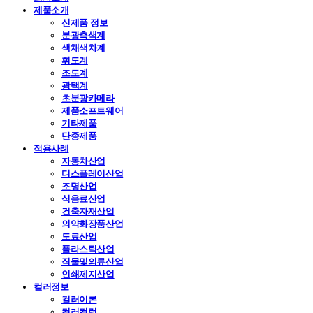
제품소개
신제품 정보
분광측색계
색채색차계
휘도계
조도계
광택계
초분광카메라
제품소프트웨어
기타제품
단종제품
적용사례
자동차산업
디스플레이산업
조명산업
식음료산업
건축자재산업
의약화장품산업
도료산업
플라스틱산업
직물및의류산업
인쇄제지산업
컬러정보
컬러이론
컬러컬럼