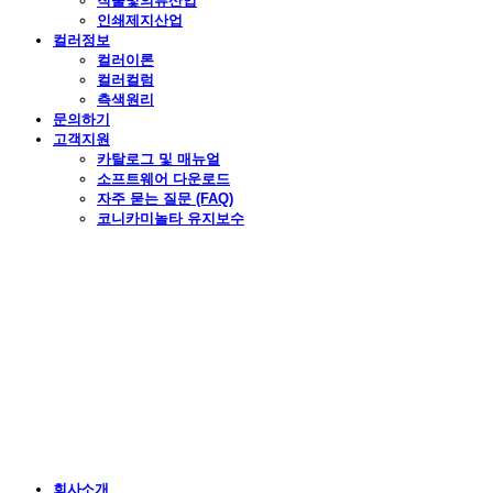
직물및의류산업
인쇄제지산업
컬러정보
컬러이론
컬러컬럼
측색원리
문의하기
고객지원
카탈로그 및 매뉴얼
소프트웨어 다운로드
자주 묻는 질문 (FAQ)
코니카미놀타 유지보수
회사소개