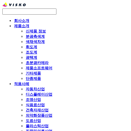
회사소개
제품소개
신제품 정보
분광측색계
색채색차계
휘도계
조도계
광택계
초분광카메라
제품소프트웨어
기타제품
단종제품
적용사례
자동차산업
디스플레이산업
조명산업
식음료산업
건축자재산업
의약화장품산업
도료산업
플라스틱산업