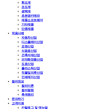
휘도계
조도계
광택계
초분광카메라
제품소프트웨어
기타제품
단종제품
적용사례
자동차산업
디스플레이산업
조명산업
식음료산업
건축자재산업
의약화장품산업
도료산업
플라스틱산업
직물및의류산업
인쇄제지산업
컬러정보
컬러이론
컬러컬럼
측색원리
문의하기
고객지원
카탈로그 및 매뉴얼