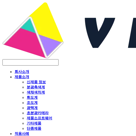
회사소개
제품소개
신제품 정보
분광측색계
색채색차계
휘도계
조도계
광택계
초분광카메라
제품소프트웨어
기타제품
단종제품
적용사례