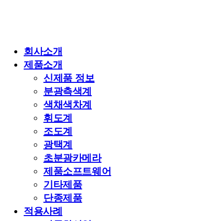
회사소개
제품소개
신제품 정보
분광측색계
색채색차계
휘도계
조도계
광택계
초분광카메라
제품소프트웨어
기타제품
단종제품
적용사례