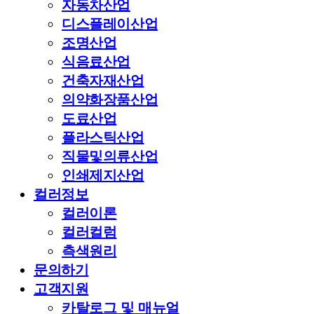
자동차산업
디스플레이산업
조명산업
식음료산업
건축자재산업
의약화장품산업
도료산업
플라스틱산업
직물및의류산업
인쇄제지산업
컬러정보
컬러이론
컬러컬럼
측색원리
문의하기
고객지원
카탈로그 및 매뉴얼