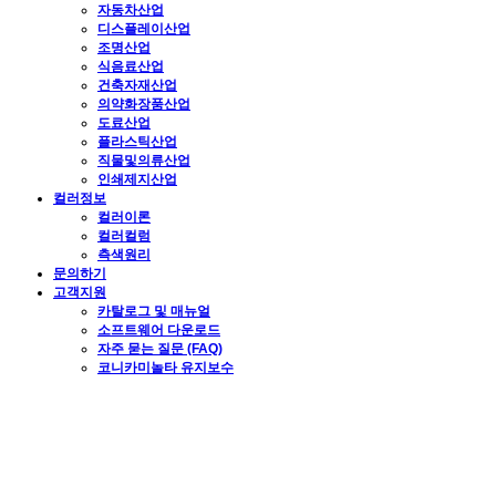
자동차산업
디스플레이산업
조명산업
식음료산업
건축자재산업
의약화장품산업
도료산업
플라스틱산업
직물및의류산업
인쇄제지산업
컬러정보
컬러이론
컬러컬럼
측색원리
문의하기
고객지원
카탈로그 및 매뉴얼
소프트웨어 다운로드
자주 묻는 질문 (FAQ)
코니카미놀타 유지보수