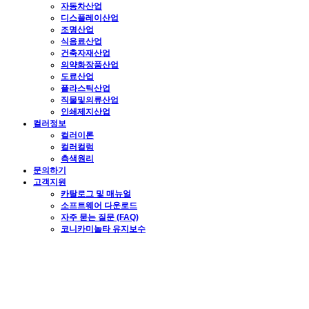
자동차산업
디스플레이산업
조명산업
식음료산업
건축자재산업
의약화장품산업
도료산업
플라스틱산업
직물및의류산업
인쇄제지산업
컬러정보
컬러이론
컬러컬럼
측색원리
문의하기
고객지원
카탈로그 및 매뉴얼
소프트웨어 다운로드
자주 묻는 질문 (FAQ)
코니카미놀타 유지보수