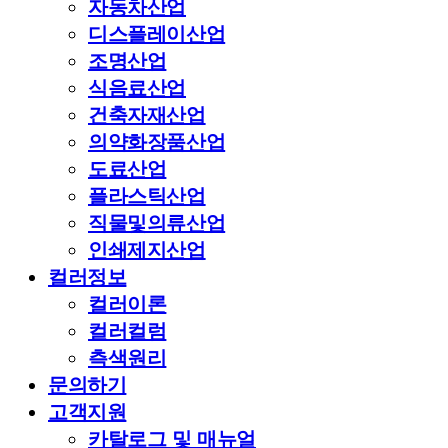
자동차산업
디스플레이산업
조명산업
식음료산업
건축자재산업
의약화장품산업
도료산업
플라스틱산업
직물및의류산업
인쇄제지산업
컬러정보
컬러이론
컬러컬럼
측색원리
문의하기
고객지원
카탈로그 및 매뉴얼