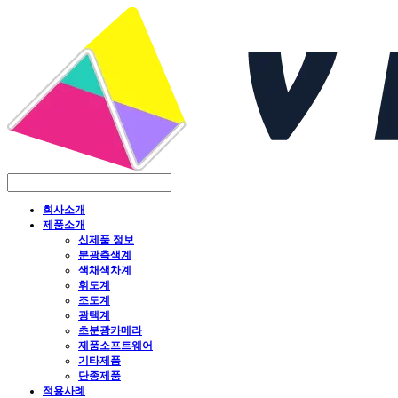
회사소개
제품소개
신제품 정보
분광측색계
색채색차계
휘도계
조도계
광택계
초분광카메라
제품소프트웨어
기타제품
단종제품
적용사례