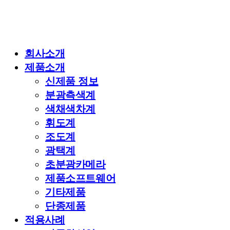
회사소개
제품소개
신제품 정보
분광측색계
색채색차계
휘도계
조도계
광택계
초분광카메라
제품소프트웨어
기타제품
단종제품
적용사례